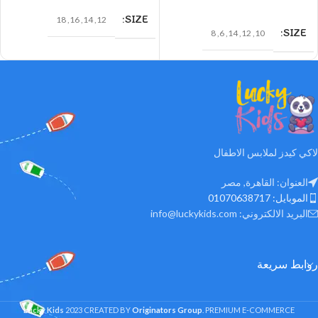
SIZE
18
,
16
,
14
,
12
SIZE
8
,
6
,
14
,
12
,
10
لاكي كيدز لملابس الاطفال
العنوان: القاهرة, مصر
الموبايل: 01070638717
البريد الالكتروني: info@luckykids.com
روابط سريعة
Lucky Kids
2023 CREATED BY
Originators Group
. PREMIUM E-COMMERCE