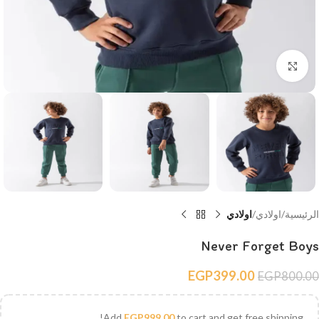
Click to enlarge
الرئيسية
اولادي
اولادي
Never Forget Boys
EGP
399.00
EGP
800.00
Add
EGP
999.00
to cart and get free shipping!